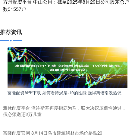
方舟配资平台 中山公用：截至2025年8月29日公司股东总户
数31557户
推荐资讯
富隆配资APP下载 如何看待涡扇-19的性能 强得离谱引发热议
雅休配资平台 泽连斯基再度指鹿为马，联大决议压倒性通过，
俄必须送还2万儿童
富隆配资官网 8月14日乌市建筑钢材市场价格跌20