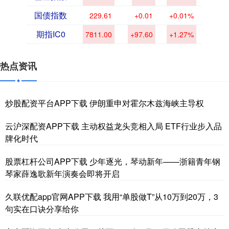
国债指数
229.61
+0.01
+0.01%
期指IC0
7811.00
+97.60
+1.27%
热点资讯
炒股配资平台APP下载 伊朗重申对霍尔木兹海峡主导权
云沪深配资APP下载 主动权益龙头竞相入局 ETF行业步入品
牌化时代
股票杠杆公司APP下载 少年逐光，琴动新年——浙籍青年钢
琴家薛逸歌新年演奏会即将开启
久联优配app官网APP下载 我用“单股做T”从10万到20万，3
句实在口诀分享给你