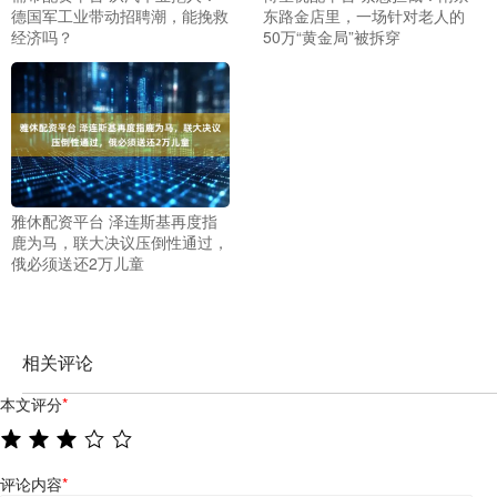
德国军工业带动招聘潮，能挽救
东路金店里，一场针对老人的
经济吗？
50万“黄金局”被拆穿
雅休配资平台 泽连斯基再度指
鹿为马，联大决议压倒性通过，
俄必须送还2万儿童
相关评论
本文评分
*
评论内容
*