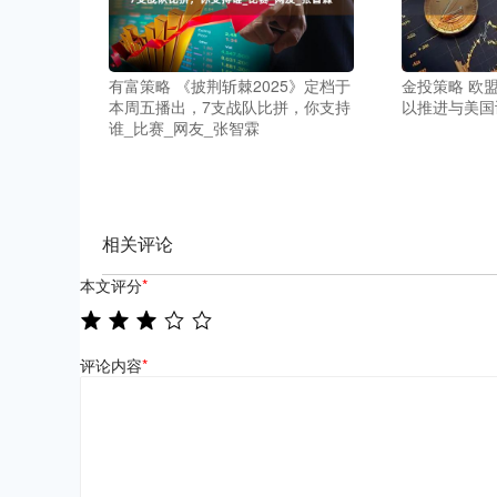
有富策略 《披荆斩棘2025》定档于
金投策略 欧
本周五播出，7支战队比拼，你支持
以推进与美国
谁_比赛_网友_张智霖
相关评论
本文评分
*
评论内容
*