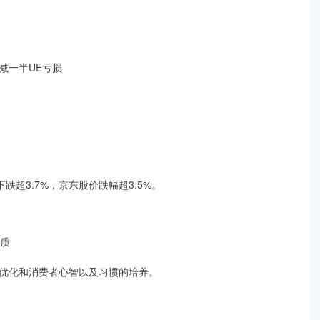
减一半UE亏损
超3.7%，京东股价跌幅超3.5%。
本质
优化和消费者心智以及习惯的培养。