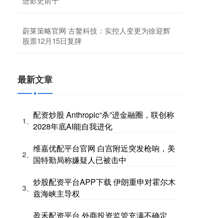
进影史前十
蔚莱策略官网 古鳌科技：实控人变更为徐迎辉
股票12月15日复牌
最新文章
配资炒股 Anthropic“杀”进金融圈，联创称
1、
2028年底AI能自我进化
维嘉优配平台官网 白宫附近突发枪响，美
2、
国特勤局称嫌疑人已被击中
炒股配资平台APP下载 伊朗重申对霍尔木
3、
兹海峡主导权
盈禾配资平台 外商投资监管充满不确定