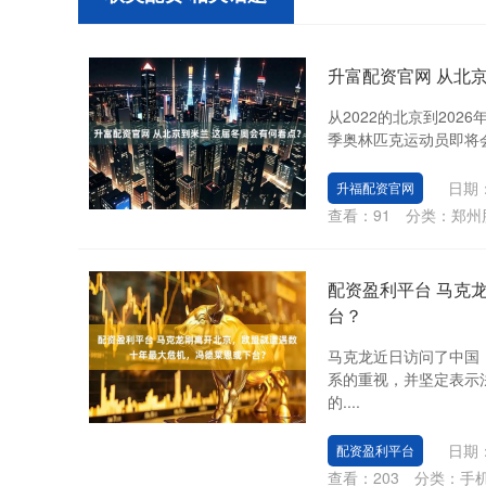
升富配资官网 从北
从2022的北京到20
季奥林匹克运动员即将会
日期：
升福配资官网
查看：
91
分类：
郑州
配资盈利平台 马克
台？
马克龙近日访问了中国
系的重视，并坚定表示
的....
日期：
配资盈利平台
查看：
203
分类：
手