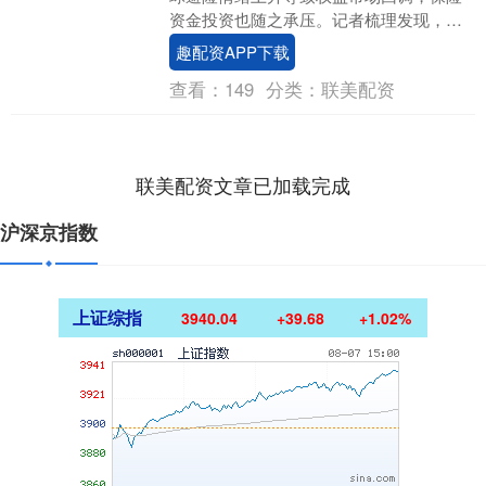
资金投资也随之承压。记者梳理发现，从
近1个月回报数据来看，近半数权益类保险
趣配资APP下载
资管产品出现亏....
查看：
149
分类：
联美配资
联美配资文章已加载完成
沪深京指数
上证综指
3940.04
+39.68
+1.02%