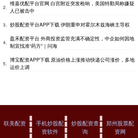
维嘉优配平台官网 白宫附近突发枪响，美国特勤局称嫌疑
2、
人已被击中
炒股配资平台APP下载 伊朗重申对霍尔木兹海峡主导权
3、
盈禾配资平台 外商投资监管充满不确定性，中企如何因地
4、
制宜找准“药方”｜问海
博宝配资APP下载 原油价格上涨推动快递公司涨价，多地
5、
运价上调
联美配资
手机炒股配
炒股配资查
郑州股票配
资软件
询
资网