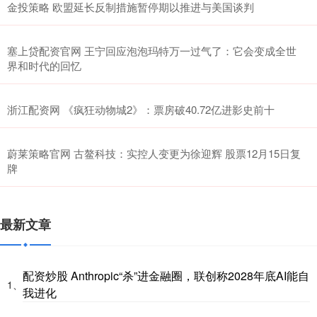
金投策略 欧盟延长反制措施暂停期以推进与美国谈判
塞上贷配资官网 王宁回应泡泡玛特万一过气了：它会变成全世
界和时代的回忆
浙江配资网 《疯狂动物城2》：票房破40.72亿进影史前十
蔚莱策略官网 古鳌科技：实控人变更为徐迎辉 股票12月15日复
牌
最新文章
配资炒股 Anthropic“杀”进金融圈，联创称2028年底AI能自
1、
我进化