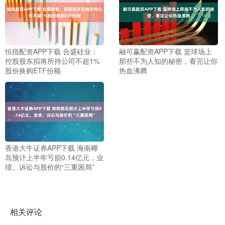
恒指配资APP下载 合盛硅业：
融可赢配资APP下载 篮球场上
控股股东拟将所持公司不超1%
那些不为人知的秘密，看完让你
股份换购ETF份额
热血沸腾
香港大牛证券APP下载 海南椰
岛预计上半年亏损0.14亿元，业
绩、诉讼与股价的“三重困局”
相关评论