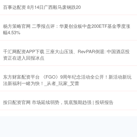
百事达配资 8月14日广西毅马废钢跌20
杨方策略官网 二季报点评：华夏创业板中盘200ETF基金季度涨
幅4.53%
千汇网配资APP下载 三座大山压顶、RevPAR倒退: 中国酒店投
资正在进入回报冰点
东方财富配资平台 《FGO》9周年纪念活动全公开！新活动新玩
法新福利一睹为快！_从者_玩家_艾蕾
按日配资官网 市场延续弱势，筑底预期趋强 | 投研报告