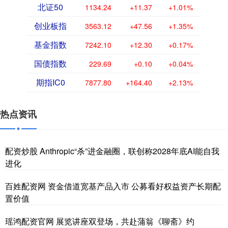
北证50
1134.24
+11.37
+1.01%
创业板指
3563.12
+47.56
+1.35%
基金指数
7242.10
+12.30
+0.17%
国债指数
229.69
+0.10
+0.04%
期指IC0
7877.80
+164.40
+2.13%
热点资讯
配资炒股 Anthropic“杀”进金融圈，联创称2028年底AI能自我
进化
百姓配资网 资金借道宽基产品入市 公募看好权益资产长期配
置价值
瑶鸿配资官网 展览讲座双登场，共赴蒲翁《聊斋》约