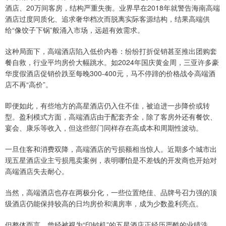
酒店、20万间客房，结构严重失衡。业界早在2018年就警告海南高端
酒店过度同质化、追求奢华档次而脱离实际客源结构，结果高端供
给“像饺子下锅”般涌入市场，远超有效需求。
这种局面下，高端酒店陷入低价内卷：纷纷打折促销甚至推出团购套
餐自救，行业平均房价大幅跳水。如2024年国庆黄金周，三亚许多豪
华度假酒店促销价跌至每晚300-400元，马不停蹄的价格战令高端酒
店不再“高价”。
即便如此，有些地方的高星酒店仍入住不佳，被迫进一步降价或转
型。盈利模式方面，高端酒店由于配套齐全，除了客房外还有餐饮、
宴会、康乐等收入，但这些部门同样存在高成本和周期性波动。
一旦住客和消费双降，高端酒店的亏损额相当惊人。近期多个城市出
现五星酒店业主亏损甩卖案例，表明哪怕是不差钱的开发商也开始对
高端酒店失去耐心。
当然，高端酒店也存在两极分化，一些位置绝佳、品牌号召力强的顶
级酒店仍能保持较高的日均房价和满房率，成为少数盈利亮点。
但整体而言，曾经被视为“印钞机”的五星酒店正经历严酷的业绩洗