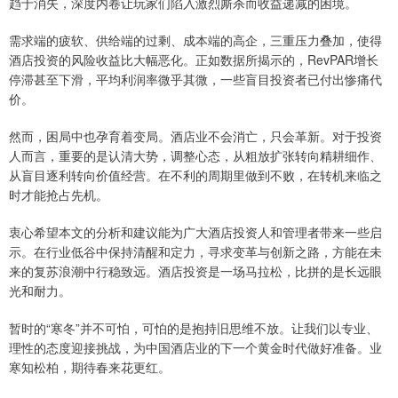
趋于消失，深度内卷让玩家们陷入激烈厮杀而收益递减的困境。
需求端的疲软、供给端的过剩、成本端的高企，三重压力叠加，使得
酒店投资的风险收益比大幅恶化。正如数据所揭示的，RevPAR增长
停滞甚至下滑，平均利润率微乎其微，一些盲目投资者已付出惨痛代
价。
然而，困局中也孕育着变局。酒店业不会消亡，只会革新。对于投资
人而言，重要的是认清大势，调整心态，从粗放扩张转向精耕细作、
从盲目逐利转向价值经营。在不利的周期里做到不败，在转机来临之
时才能抢占先机。
衷心希望本文的分析和建议能为广大酒店投资人和管理者带来一些启
示。在行业低谷中保持清醒和定力，寻求变革与创新之路，方能在未
来的复苏浪潮中行稳致远。酒店投资是一场马拉松，比拼的是长远眼
光和耐力。
暂时的“寒冬”并不可怕，可怕的是抱持旧思维不放。让我们以专业、
理性的态度迎接挑战，为中国酒店业的下一个黄金时代做好准备。业
寒知松柏，期待春来花更红。