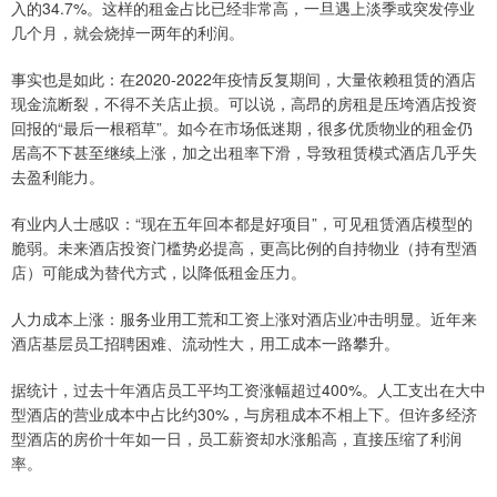
入的34.7%。这样的租金占比已经非常高，一旦遇上淡季或突发停业
几个月，就会烧掉一两年的利润。
事实也是如此：在2020-2022年疫情反复期间，大量依赖租赁的酒店
现金流断裂，不得不关店止损。可以说，高昂的房租是压垮酒店投资
回报的“最后一根稻草”。如今在市场低迷期，很多优质物业的租金仍
居高不下甚至继续上涨，加之出租率下滑，导致租赁模式酒店几乎失
去盈利能力。
有业内人士感叹：“现在五年回本都是好项目”，可见租赁酒店模型的
脆弱。未来酒店投资门槛势必提高，更高比例的自持物业（持有型酒
店）可能成为替代方式，以降低租金压力。
人力成本上涨：服务业用工荒和工资上涨对酒店业冲击明显。近年来
酒店基层员工招聘困难、流动性大，用工成本一路攀升。
据统计，过去十年酒店员工平均工资涨幅超过400%。人工支出在大中
型酒店的营业成本中占比约30%，与房租成本不相上下。但许多经济
型酒店的房价十年如一日，员工薪资却水涨船高，直接压缩了利润
率。