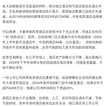
各大连锁集团开店提速的同时，部分独立酒店和亏损店面也在退出市
场。文化和旅游部的星级酒店统计显示，星级饭店数量已连续五年递
减，从2019年的8920家降至2023年的7245家，许多低星酒店选择摘
星或停业。
可以推测，大量单体民营酒店在疫情冲击下无法支撑，市场正在经历
一轮“优胜劣汰”。然而，目前新增门店主要集中在中高端领域（2024
年上半年新开业酒店中，中高档酒店84家，占比最高），供给结构的
升级并不意味着盈利改善，反而可能因投入更大而加剧回报风险。
投资交易降温：在公开市场上，酒店资产的吸引力下降，退出困难凸
显。2024年下半年挂牌出售的高端酒店项目增多，但接盘者寥寥，不
得不降价求售。
一些上市公司跨界投资酒店也遭遇亏损。如老牌餐饮企业同庆楼近两
年大举进军酒店业，2024年新开的8家门店中4家是酒店，结果全年亏
损约4458万元，拖累公司净利润同比下滑超20%。
原因正是收入不达预期，但房租、人工、折旧等固定成本不减，导致
亏损持续。资本市场对酒店板块也反应冷淡，锦江酒店等上市公司