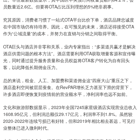
员数量近2.6亿。但要将OTA占比压到理想的5%绝非易事。
究其原因，消费者习惯了一站式OTA平台比价下单，酒店品牌忠诚度
在中国市场仍有待培养。因此，在可预见的未来，酒店还得接受OTA
作为“公域流量”的成本，并努力在直销与分销之间取得平衡。
OTA巨头与酒店并非零和关系，业内专家指出：“多渠道共赢才是解决
酒店供需问题的根本方法”。酒店需要利用OTA获取增量客源和宣传曝
光，同时通过提升服务质量和会员权益将OTA客户转化为自有回头
客，以此降低长期佣金压力。
总的来说，租金、人工、加盟费和渠道佣金这“四座大山”重压之下，
酒店盈利空间被层层蚕食。在RevPAR增长乏力甚至下滑的背景下，
许多酒店即便恢复到疫情前的营业额水平，净利润率也远不如前。
文化和旅游部数据显示，2023年全国7245家星级酒店实现营业总收入
1608.95亿元，但利润总额仅29.17亿元，利润率不到1.8%。虽然较
2020-2022年连续亏损已有好转，但和2019年相比相去甚远，可见行
业整体已进入微利时代。