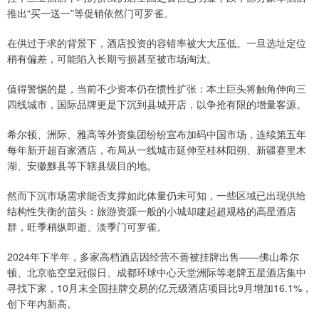
推出“买一送一”等促销依然门可罗雀。
在供过于求的背景下，酒店投资的容错率被大大压低。一旦选址定位
稍有偏差，可能陷入长期亏损甚至被市场淘汰。
值得警惕的是，当前不少资本仍在惯性扩张：本土巨头将触角伸向三
四线城市，国际品牌更是下沉到县城开店，以争抢有限的增量客源。
希尔顿、洲际、雅高等外资集团纷纷宣布加码中国市场，连续第五年
每年新开超百家酒店，布局从一线城市延伸至桂林阳朔、新疆赛里木
湖、安徽黟县等下辖县级目的地。
然而下沉市场需求能否支撑如此体量仍未可知，一些区域已出现供给
结构性失衡的苗头：旅游资源一般的小城却建起超规格的高星酒店
群，旺季稍纵即逝、淡季门可罗雀。
2024年下半年，多家高档酒店因经营不善被挂牌出售——佛山希尔
顿、北京临空皇冠假日、成都环球中心天堂洲际等老牌五星酒店集中
寻找下家，10月末全国挂牌交易的亿元级酒店项目比9月增加16.1%，
创下年内新高。