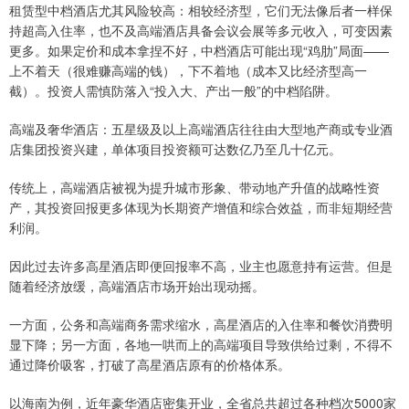
租赁型中档酒店尤其风险较高：相较经济型，它们无法像后者一样保
持超高入住率，也不及高端酒店具备会议会展等多元收入，可变因素
更多。如果定价和成本拿捏不好，中档酒店可能出现“鸡肋”局面——
上不着天（很难赚高端的钱），下不着地（成本又比经济型高一
截）。投资人需慎防落入“投入大、产出一般”的中档陷阱。
高端及奢华酒店：五星级及以上高端酒店往往由大型地产商或专业酒
店集团投资兴建，单体项目投资额可达数亿乃至几十亿元。
传统上，高端酒店被视为提升城市形象、带动地产升值的战略性资
产，其投资回报更多体现为长期资产增值和综合效益，而非短期经营
利润。
因此过去许多高星酒店即便回报率不高，业主也愿意持有运营。但是
随着经济放缓，高端酒店市场开始出现动摇。
一方面，公务和高端商务需求缩水，高星酒店的入住率和餐饮消费明
显下降；另一方面，各地一哄而上的高端项目导致供给过剩，不得不
通过降价吸客，打破了高星酒店原有的价格体系。
以海南为例，近年豪华酒店密集开业，全省总共超过各种档次5000家