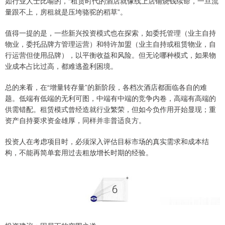
如行业人士比喻的，“租赁时代的酒店就像线上店铺烧钱续命，一旦流
量跟不上，房租就是压垮骆驼的稻草”。
值得一提的是，一些新兴投资模式也在探索，如委托管理（业主自持
物业，委托品牌方管理运营）和特许加盟（业主自持或租赁物业，自
行运营但使用品牌），以平衡收益和风险。但无论哪种模式，如果物
业成本占比过高，都难逃盈利困境。
总的来看，在“增量转存量”的新阶段，各档次酒店都面临各自的难
题。低端有低端的无利可图，中端有中端的竞争内卷，高端有高端的
供需错配。租赁模式曾经造就行业繁荣，但如今负作用开始显现；重
资产自持要求资金雄厚，同样并非普适良方。
投资人在考虑项目时，必须深入评估目标市场的真实需求和成本结
构，不能再简单套用过去粗放增长时期的经验。