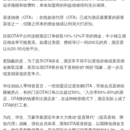
追求规模和收费时，单体加盟商的利益很难得到充分保障。
渠道抽佣（OTA）：在线旅游代理（OTA）已成为酒店最重要的获客
渠道之一，但随之而来的佣金抽成让利润大打折扣。
目前OTA平台对连锁酒店订单收取10%-12%不等的佣金，中小独立酒
店佣金率可能更高。如通过美团、携程等订一间200元的房，酒店需
让出20-30元给平台。
更隐蔽的是，为了提升OTA排名，酒店常不得不以更低价格或更高佣
金换取流量，甚至出现OTA售价低于直销价的“倒挂”现象，进一步压
缩直销渠道的竞争力。
华住创始人季琦曾直言，一些加盟店过度依赖OTA，导致会员直销份
额被挤占，有的门店OTA订单占比超过50%。“入住率50%-60%的酒
店，OTA挣的钱通常比酒店多”，在这种畸形模式下，酒店实际上成了
OTA的打工者。
为此，华住、万豪等集团近年来大力推动“提直降代”（提高直销、降
低代理）战略，强化会员体系，限制OTA渠道权益，以期降低佣金支
出。华住最新数据显示，其中国区中央预订间夜量贡献约64.2%，会