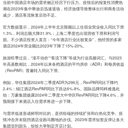
当前中国酒店市场的需求侧正经历下行压力。疫情后的报复性消费热
潮在2023年集中释放后迅速退场，经济放缓导致整体出行和商务活动
减少，酒店客流恢复后劲不足。
官方数据显示，2024年上半年北京限额以上住宿业营业收入同比下滑
1.3%，利润总额大降31.9%；上海二季度也出现营收下滑和利润亏
损。不少酒店投资人直言：“今年酒店行业比较复杂”，他经营的多家
酒店2024年营业额比2023年下降了15%-20%。
旅游旺季过后，“涨不动价”“客流下降”等成为行业高频词汇。与2023
年高基数相比，2024年以来各档酒店的平均房价（ADR）和每房收益
（RevPAR）普遍转入同比下滑。
例如，华住集团2024年二季度ADR为296元，RevPAR同比下降约
2.4%；锦江酒店RevPAR同比下跌达6%-8%。国际品牌同样难逃此
劫：万豪集团披露2024年二季度大中华区RevPAR同比下降4.6%，并
预期接下来酒店入住需求将进一步下降。
与需求低迷形成鲜明对比的，是供给端的持续扩张和白热化竞争。疫
情冲击并未阻挡酒店业跑马圈地的步伐。2023年需求短暂反弹让各大
集团尝到甜头，纷纷大举制定开店计划。