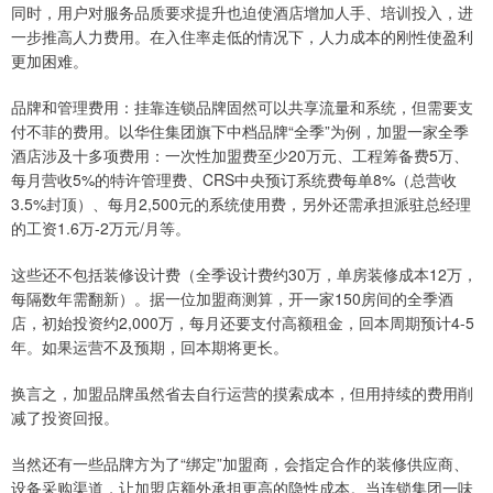
同时，用户对服务品质要求提升也迫使酒店增加人手、培训投入，进
一步推高人力费用。在入住率走低的情况下，人力成本的刚性使盈利
更加困难。
品牌和管理费用：挂靠连锁品牌固然可以共享流量和系统，但需要支
付不菲的费用。以华住集团旗下中档品牌“全季”为例，加盟一家全季
酒店涉及十多项费用：一次性加盟费至少20万元、工程筹备费5万、
每月营收5%的特许管理费、CRS中央预订系统费每单8%（总营收
3.5%封顶）、每月2,500元的系统使用费，另外还需承担派驻总经理
的工资1.6万-2万元/月等。
这些还不包括装修设计费（全季设计费约30万，单房装修成本12万，
每隔数年需翻新）。据一位加盟商测算，开一家150房间的全季酒
店，初始投资约2,000万，每月还要支付高额租金，回本周期预计4-5
年。如果运营不及预期，回本期将更长。
换言之，加盟品牌虽然省去自行运营的摸索成本，但用持续的费用削
减了投资回报。
当然还有一些品牌方为了“绑定”加盟商，会指定合作的装修供应商、
设备采购渠道，让加盟店额外承担更高的隐性成本。当连锁集团一味