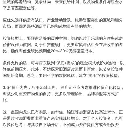
区域的客源结构、竞争格局、未来供给计划，以及物业条件与租金水
平是否匹配定位等。
应优先选择供需有缺口、产业活动活跃、旅游资源突出的区域和细分
市场，而回避那些酒店早已饱和或增量有限的地方。
投资模型上，要预留足够的缓冲空间，切勿以过于乐观的入住率或房
价假设作为依据。对于租赁型项目，更要审慎评估租金在营收中的占
比，确保即使业绩比预期低20%-30%仍能覆盖成本。
条件允许的话，可与房东谈判“保底+提成”的租金模式或阶梯递增，以
降低前期压力。此外，不妨探索旧酒店改造而非新建，以节省投资并
缩短培育期。总之，要用科学的数据说话，建立“抗压”的投资模型。
3. 轻资产为先，巧用金融工具。 酒店企业应考虑推进轻资产化转型，
即减少对重资产物业的自持，更多以管理输出、品牌加盟等方式扩
张。
这一点国内龙头已有实践，如华住、锦江等加盟店占比高达95%，正
是通过收加盟费而非重资产来实现规模增长。对于个人投资者，也可
以换位思考：与其亲自下场开店，不如成为资产提供方或金融投资