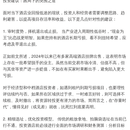
投资建议：困局下的突围之道
面对当下酒店业回报低迷的现状，投资人和经营者需要调整思路、趋
利避害，以提高项目存活率和收益。以下是几点针对性的建议：
1. 审时度势，择机退出或止损。 当产业进入周期性低谷时，“现金为
王”比恋战更明智。如果您持有的酒店长期亏损、看不到扭转希望，应
考虑及早退出止损。
正如前文所述，2024年以来已有多家高端酒店挂牌出售，这表明市场
上存在一批希望脱手的业主。虽然当前交易市场冷清、估值不高，但
与其坐等资产进一步贬值，不如在有买家时果断出手，避免陷入更大
亏损。
对于经济型和中档酒店投资者，如遇到租约到期亏损项目，也要理性
评估续约与否。如果所在区域供过于求、一时难言好转，则可选择不
续租、及时撤出，将资源转投更有潜力的市场。简而言之，在“存量时
代”，懂得见好（或见差）就收，比死扛到底要高明。
2. 精细选址，优化投资模型。 传统的粗放拿地、拍脑袋选址在当前已
行不通。投资酒店前必须进行全面的市场调研和财务测算：分析目标