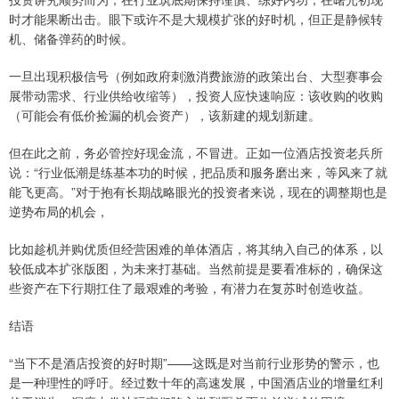
时才能果断出击。眼下或许不是大规模扩张的好时机，但正是静候转
机、储备弹药的时候。
一旦出现积极信号（例如政府刺激消费旅游的政策出台、大型赛事会
展带动需求、行业供给收缩等），投资人应快速响应：该收购的收购
（可能会有低价捡漏的机会资产），该新建的规划新建。
但在此之前，务必管控好现金流，不冒进。正如一位酒店投资老兵所
说：“行业低潮是练基本功的时候，把品质和服务磨出来，等风来了就
能飞更高。”对于抱有长期战略眼光的投资者来说，现在的调整期也是
逆势布局的机会，
比如趁机并购优质但经营困难的单体酒店，将其纳入自己的体系，以
较低成本扩张版图，为未来打基础。当然前提是要看准标的，确保这
些资产在下行期扛住了最艰难的考验，有潜力在复苏时创造收益。
结语
“当下不是酒店投资的好时期”——这既是对当前行业形势的警示，也
是一种理性的呼吁。经过数十年的高速发展，中国酒店业的增量红利