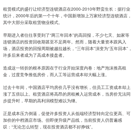
租赁模式的盛行让经济型连锁酒店在2000-2010年野蛮生长：据行业
统计，2000年后的第一个十年，中国新增加上万家经济型连锁酒店，
其中大部分采取租赁物业模式。
早期进入者往往享受到了“两三年回本”的高回报，不少七天、如家等
连锁酒店的投资回收期甚至不足两年。然而，随着大量资本跟风入
场，酒店投资的回报周期被越拉越长，“三年回本”演变为“五年回本”，
许多后来者成为了高成本接盘者。
造成这一转折的根本原因在于行业开始深度内卷：地产泡沫推高租
金，过度竞争推低房价，而人工等运营成本却大幅上涨。
过去十年间，中国酒店平均房价几乎没有增长，但员工工资成本却上
涨了五倍以上。租赁酒店将高昂的房租摊入运营成本，当房价无法同
步提升时，早期的高利润模型难以为继。
正是成本压力倒逼，促使许多投资人从低端经济型转向定位更高、可
加价的中档酒店市场。但即便升级产品线，当前投资人仍普遍感
叹：“无论怎么转型，现在投资酒店都不好挣钱”。