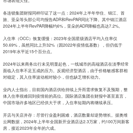
市场表现欠佳。
各连锁集团财报同样印证了这一点：2024年上半年华住、锦江、首
旅、亚朵等头部公司均报告ADR和RevPAR同比下降。其中锦江酒店
2024年上半年RevPAR降幅约6%，亚朵的ADR降幅也高达7.2%。
入住率（OCC）恢复缓慢：2023年全国星级酒店平均入住率仅
50.69%，虽然同比上升32%（因2022年疫情低基数），但仍低于
2019年水平近15个百分点。
2024年以来商务出行未见明显起色，一线城市的高端酒店在淡季经常
面临入住率不足五成的压力。反观经济型酒店，由于价格敏感客群相
对稳定，其入住率波动相对较小，但也缺乏增长动力。
业内人士指出，目前国内酒店供给持续上升而需求恢复不及预期，整
体入住率很难回到疫情前的高位。国际酒店集团在财报中甚至直言，
中国市场许多地区已经供大于求，入住率短期内将继续承压。
开店与关店并存：尽管行业盈利困难，酒店数量却逆势增长。据奥维
云网数据，2024年上半年全国新开业酒店达2.3万家，约100万间新客
房，接近2023年全年的六成。