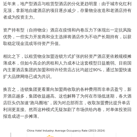
近年来，地产型酒店与租赁型酒店的分化更趋明显：由于城市化红利
见顶，拿新地自建酒店的项目逐步减少，存量物业改造和老酒店持有
者成为投资主力。
资产持有型（自持物业）酒店在疫情和内卷压力下体现出一定抗风险
优势，一些实力开发商和业主选择将酒店作为不动产长期持有，以获
取稳定现金流或等待资产升值。
相比之下，以租赁物业加盟连锁方式扩张的轻资产酒店更依赖规模摊
薄成本，但如今高企的房租和人力成本让这套模型日益脆弱。目前国
内主要酒店集团的加盟和特许经营店占比均超过90%，通过加盟快速
扩大品牌网络已成为共识。
换言之，连锁集团更看重向加盟商收取的各种费用而非单店盈亏，新
开酒店越多，集团收益越高。这也解释了为何在市场低迷期，各大酒
店巨头仍加速“跑马圈地”，因为对总部而言，收取加盟费比提升单店
利润更直接。然而这种模式无疑加剧了市场供给内卷，对单体投资回
报造成进一步摊薄。