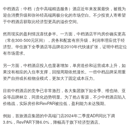
中档酒店：中档（含中高端精选服务）酒店近年来发展最快，被视为
迎合消费升级和弥补经高端两极分化的市场空白。不少投资人寄希望
于中档酒店获取比经济型更高的溢价空间。
然而现实的盈利情况喜忧参半。一方面，中档酒店平均房价确实更高
（常在300-500元区间），房务和配套有所升级，利润率理应优于经
济型。华住旗下全季酒店等品牌在2010年代快速扩张，证明中档定位
有市场需求。
另一方面，中档酒店投入也显著增加，单房造价和运营成本上升，如
果没有相应的入住率支撑，回报周期依然漫长。一些中档品牌采用重
资产自持或长租物业模式，更加大了固定成本压力。
目前中档酒店的竞争已非常激烈，各大集团旗下如全季、维也纳、亚
朵等品牌林立，同质化趋势明显。为了抢占客源，不少中档酒店陷入
价格战，实际房价和RevPAR被拉低，盈利能力未达预期。
例如，首旅酒店集团的中高端门店2024年二季度ADR同比下调
3.8%，RevPAR下降6.0%，降幅高于旗下经济型酒店。