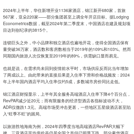
2024年上半年，华住新增开业1136家酒店，锦江新开680家，首旅
567家，亚朵220家——部分集团甚至上调全年开店目标。据Lodging
Econometrics数据，截至2024年第二季度末，中国酒店在建及规划项
目达到创纪录的3815个。
连锁巨头之外，中小品牌和独立酒店也遍地开花，使得全国酒店保有
量突破36万家，酒店数和客房数相当于2019年的109%和103%。然而
同期国内旅游人次仅恢复至2019年的89%，供需缺口显而易见。
也就是说，在需求尚未回到疫情前水平时，市场供应反而比当年增加
了两成以上。由此带来的直接后果是入住率下滑和价格战频发：2024
年上半年国内酒店平均入住率仅约5成，多数城市房价同比走低。
锦江酒店财报显示，上半年其全服务高端酒店入住率下降4个百分点，
RevPAR减少近20元；而有限服务的经济型酒店各指标波动不大，
ADR仅微跌1.3元。高端市场受冲击更甚，一些地区五星级酒店甚至陷
入“旺季不旺”的困局。
以旅游胜地海南为例，2024年四季度当地高端酒店RevPAR大幅下
挫，三亚酒店平均房价虽仍居全国之首但已明显下跌，部分豪华酒店