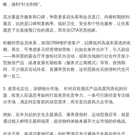
略，做到“针尖削铁”。
其次要提升服务和口碑，争取更多回头客和会员直订。内卷时期拼到
最后，比的是口碑和复购率。搞好卫生、安全和个性化服务，让住客
愿意下次直接预订你的酒店，而非在OTA另觅他家。
积极经营会员体系，加强CRM维护老客户，以降低对高成本渠道的依
赖。再次，可考虑多元经营增加营收：比如在条件允许下，引入副业
——将闲置的宴会厅开放给社区办活动，或和当地旅行社合作开发小
型旅游产品，或者发展长期租客（服务式公寓模式）等等。疫情期
间，不少酒店尝试外卖、直播带货自救，这些思路在后疫情时代也可
举一反三。
5. 差异化定位，深耕细分市场。 针对目前酒店产品高度同质化的问
题，投资人应该思考如何打造差异化竞争力。一条可行路径是专注细
分市场，满足特定客群的深层需求，而非盲目跟风大众市场。
例如，近年兴起的文化主题酒店、康养度假村、运动型酒店等，就是
通过植入鲜明主题和场景，提供独特体验来避开大众市场的价格战。
在这方面，有成功案例可鉴：如松赞酒店专注藏地文化和自然生态，