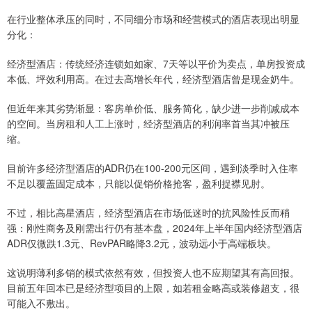
在行业整体承压的同时，不同细分市场和经营模式的酒店表现出明显
分化：
经济型酒店：传统经济连锁如如家、7天等以平价为卖点，单房投资成
本低、坪效利用高。在过去高增长年代，经济型酒店曾是现金奶牛。
但近年来其劣势渐显：客房单价低、服务简化，缺少进一步削减成本
的空间。当房租和人工上涨时，经济型酒店的利润率首当其冲被压
缩。
目前许多经济型酒店的ADR仍在100-200元区间，遇到淡季时入住率
不足以覆盖固定成本，只能以促销价格抢客，盈利捉襟见肘。
不过，相比高星酒店，经济型酒店在市场低迷时的抗风险性反而稍
强：刚性商务及刚需出行仍有基本盘，2024年上半年国内经济型酒店
ADR仅微跌1.3元、RevPAR略降3.2元，波动远小于高端板块。
这说明薄利多销的模式依然有效，但投资人也不应期望其有高回报。
目前五年回本已是经济型项目的上限，如若租金略高或装修超支，很
可能入不敷出。