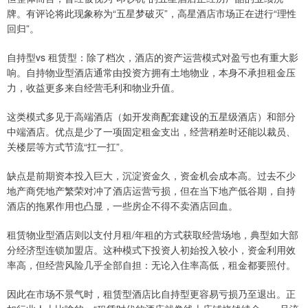
牌。有评论将此现象称为“五星梦破灭”，高星酒店市场正在进行“理性
回归”。
自持型vs 租赁型：除了档次，酒店的资产运营模式对盈亏也有重大影
响。自持物业型酒店通常由投资方拥有土地物业，本身不承担租金压
力，收益更多来自经营毛利和物业升值。
这类模式多见于高端酒店（如开发商配套建设的五星级酒店）和部分
中端酒店。优点是少了一项固定租金支出，经营稍差时还能以裁员、
关楼层等方式节流“扛一扛”。
缺点是前期资本投入巨大，沉淀资金久，资金机会成本高。过去不少
地产商凭地产繁荣对冲了酒店运营亏损，但在当下地产低谷期，自持
酒店的拖累作用也凸显，一些房企不得不卖酒店回血。
租赁物业型酒店则以支付月租/年租的方式获取经营场地，典型如大部
分经济型连锁加盟店。这种模式下投资人初始投入较小，资金利用效
率高，但经营风险几乎全部自担：无论入住率高低，租金都要照付。
因此在市场不景气时，租赁型酒店比自持型更容易亏损乃至退出。正