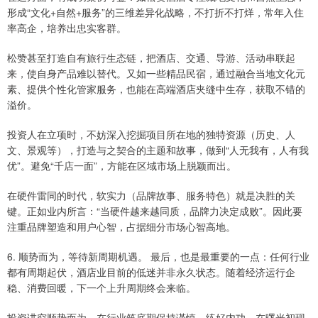
形成“文化+自然+服务”的三维差异化战略，不打折不打烊，常年入住
率高企，培养出忠实客群。
松赞甚至打造自有旅行生态链，把酒店、交通、导游、活动串联起
来，使自身产品难以替代。又如一些精品民宿，通过融合当地文化元
素、提供个性化管家服务，也能在高端酒店夹缝中生存，获取不错的
溢价。
投资人在立项时，不妨深入挖掘项目所在地的独特资源（历史、人
文、景观等），打造与之契合的主题和故事，做到“人无我有，人有我
优”。避免“千店一面”，方能在区域市场上脱颖而出。
在硬件雷同的时代，软实力（品牌故事、服务特色）就是决胜的关
键。正如业内所言：“当硬件越来越同质，品牌力决定成败”。因此要
注重品牌塑造和用户心智，占据细分市场心智高地。
6. 顺势而为，等待新周期机遇。 最后，也是最重要的一点：任何行业
都有周期起伏，酒店业目前的低迷并非永久状态。随着经济运行企
稳、消费回暖，下一个上升周期终会来临。
投资讲究顺势而为，在行业筑底期保持谨慎、练好内功，在曙光初现