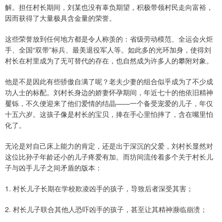
解。担任村长期间，刘某也没有辜负期望，积极带领村民走向富裕，
因而获得了大量极具含金量的荣誉。
这些荣誉放到任何地方都是令人称羡的：省级劳动模范、全运会火炬
手、全国“双带”标兵、最美退役军人等。如此多的光环加身，使得刘
村长在村里成为了无可替代的存在，也自然成为许多人的攀附对象。
他是不是因此有些骄傲自满了呢？老夫少妻的组合似乎成为了不少成
功人士的标配。刘村长身边的娇妻怀孕期间，年近七十的他依旧精神
矍铄，不久便迎来了他们爱情的结晶——一个备受宠爱的儿子，年仅
十五六岁。这孩子像是村长的宝贝，捧在手心里怕摔了，含在嘴里怕
化了。
无论是对自己床上能力的肯定，还是出于深沉的父爱，刘村长显然对
这位比孙子年龄还小的儿子疼爱有加。而坊间流传着多个关于村长儿
子与凶手儿子之间矛盾的版本：
1. 村长儿子长期在学校欺凌凶手的孩子，导致后者深受其害；
2. 村长儿子联合其他人恐吓凶手的孩子，甚至让其精神濒临崩溃；