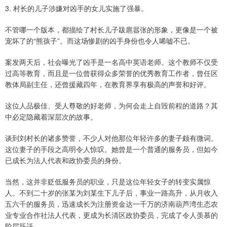
3. 村长的儿子涉嫌对凶手的女儿实施了强暴。
不管哪一个版本，都描绘了村长儿子跋扈嚣张的形象，更像是一个被
宠坏了的“熊孩子”。而这场惨剧的凶手身份也令人唏嘘不已。
案发两天后，社会曝光了凶手是一名高中英语老师。这个教师不仅受
过高等教育，而且是一位曾获得众多荣誉的优秀教育工作者，曾任区
教体局副主任，还曾援藏四年，在教育界享有极高的声誉和好评。
这位人品极佳、受人尊敬的好老师，为何会走上自毁前程的道路？其
中必定隐藏着深层次的故事。
谈到刘村长的诸多赞誉，不少人对他那位年轻许多的妻子颇有微词。
这位妻子的手段之高明令人惊叹。她曾是一个普通的服务员，但如今
已成长为法人代表和政协委员的身份。
当然，这并非贬低服务员的职业，只是这位年轻女子的转变实属惊
人。不到二十岁的张某为刘某生下儿子后，事业一路高升，从月收入
五六千的服务员，迅速成长为注册资金达一千万的济南葫芦湾生态农
业专业合作社法人代表，更成为长清区政协委员，完成了令人羡慕的
阶层跃迁。