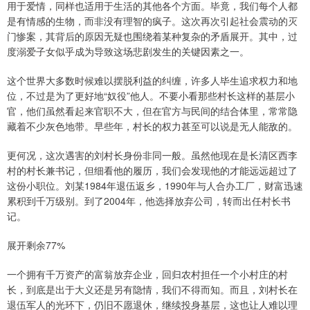
用于爱情，同样也适用于生活的其他各个方面。毕竟，我们每个人都
是有情感的生物，而非没有理智的疯子。这次再次引起社会震动的灭
门惨案，其背后的原因无疑也围绕着某种复杂的矛盾展开。其中，过
度溺爱子女似乎成为导致这场悲剧发生的关键因素之一。
这个世界大多数时候难以摆脱利益的纠缠，许多人毕生追求权力和地
位，不过是为了更好地“奴役”他人。不要小看那些村长这样的基层小
官，他们虽然看起来官职不大，但在官方与民间的结合体里，常常隐
藏着不少灰色地带。早些年，村长的权力甚至可以说是无人能敌的。
更何况，这次遇害的刘村长身份非同一般。虽然他现在是长清区西李
村的村长兼书记，但细看他的履历，我们会发现他的才能远远超过了
这份小职位。刘某1984年退伍返乡，1990年与人合办工厂，财富迅速
累积到千万级别。到了2004年，他选择放弃公司，转而出任村长书
记。
展开剩余77%
一个拥有千万资产的富翁放弃企业，回归农村担任一个小村庄的村
长，到底是出于大义还是另有隐情，我们不得而知。而且，刘村长在
退伍军人的光环下，仍旧不愿退休，继续投身基层，这也让人难以理